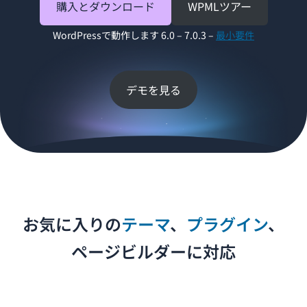
購入とダウンロード
WPMLツアー
WordPressで動作します 6.0 – 7.0.3 –
最小要件
デモを見る
お気に入りの
テーマ
、
プラグイン
、
ページビルダーに対応