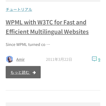
チュートリアル
WPML with W3TC for Fast and
Efficient Multilingual Websites
Since WPML turned co …
Amir
2011年3月22日
9
もっと読む