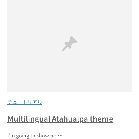
チュートリアル
Multilingual Atahualpa theme
I’m going to show ho …