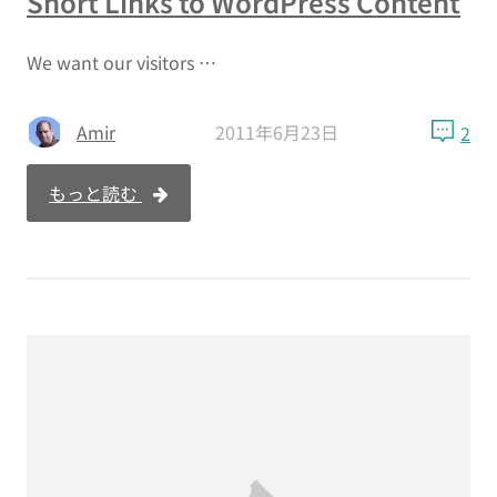
Short Links to WordPress Content
We want our visitors …
Amir
2011年6月23日
2
もっと読む