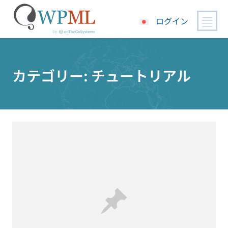
ログイン
コ
ン
テ
カテゴリー:
チュートリアル
ン
ツ
へ
ス
キ
ッ
プ