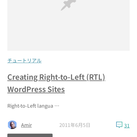
チュートリアル
Creating Right-to-Left (RTL)
WordPress Sites
Right-to-Left langua …
Amir
2011年6月5日
31