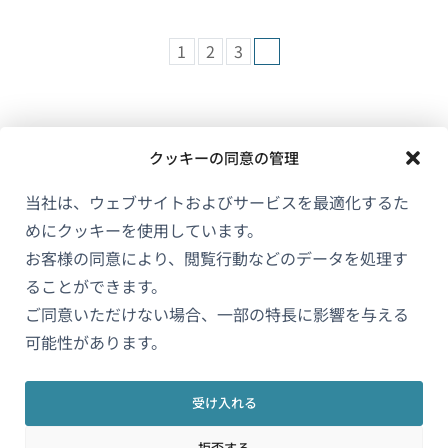
1
2
3
4
クッキーの同意の管理
当社は、ウェブサイトおよびサービスを最適化するた
めにクッキーを使用しています。
お客様の同意により、閲覧行動などのデータを処理す
WPMLについて
ることができます。
GDPRおよびプライバシーポリシー
ご同意いただけない場合、一部の特長に影響を与える
（新
可能性があります。
チームに参加
し
（新
（新
（新
い
受け入れる
し
し
し
ウ
い
い
い
拒否する