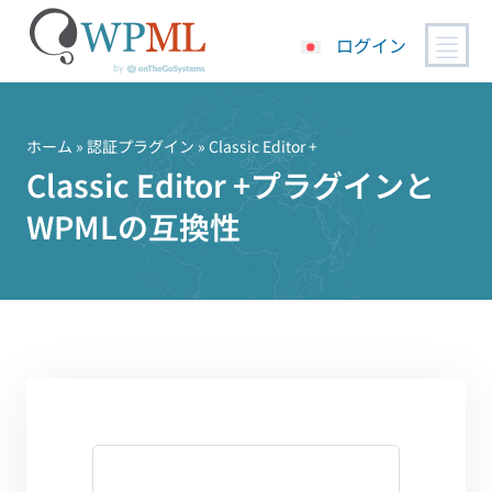
ログイン
コ
ン
テ
ホーム
»
認証プラグイン
» Classic Editor +
ン
Classic Editor +プラグインと
ツ
WPMLの互換性
へ
ス
キ
ッ
プ