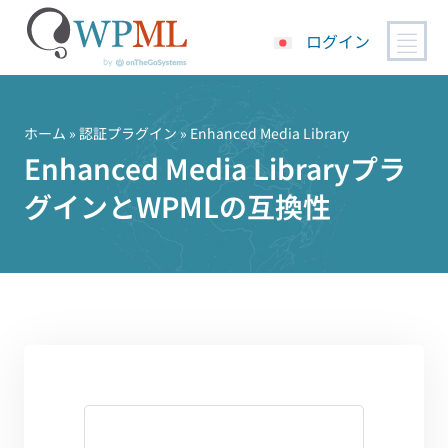
ログイン
コ
ン
テ
ホーム
»
認証プラグイン
» Enhanced Media Library
ン
Enhanced Media Libraryプラ
ツ
グインとWPMLの互換性
へ
ス
キ
ッ
プ