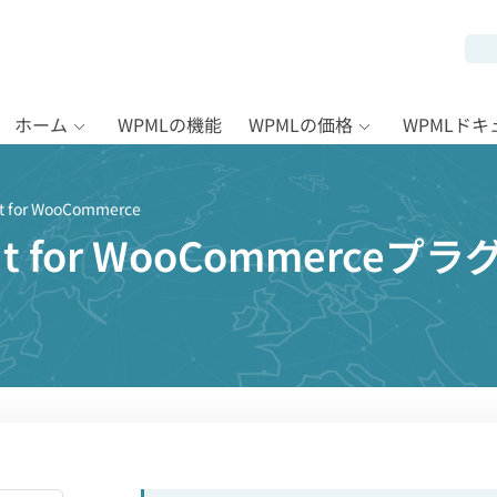
ホーム
WPMLの機能
WPMLの価格
WPMLド
ut for WooCommerce
kout for WooCommerc