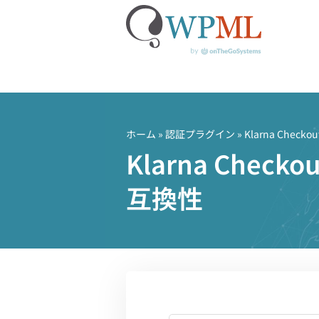
コ
ン
テ
ホーム
»
認証プラグイン
» Klarna Checko
ン
Klarna Chec
ツ
へ
互換性
ス
キ
ッ
プ