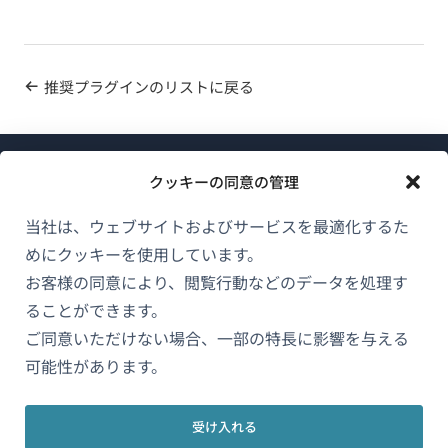
推奨プラグインのリストに戻る
クッキーの同意の管理
当社は、ウェブサイトおよびサービスを最適化するた
めにクッキーを使用しています。
WPMLについて
お客様の同意により、閲覧行動などのデータを処理す
GDPRおよびプライバシーポリシー
ることができます。
ご同意いただけない場合、一部の特長に影響を与える
（新
チームに参加
可能性があります。
し
（新
（新
（新
い
し
し
し
ウ
受け入れる
い
い
い