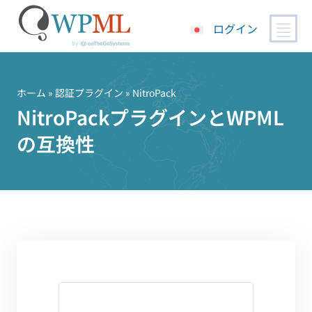
ログイン
コ
ン
テ
ホーム
»
認証プラグイン
» NitroPack
ン
NitroPackプラグインとWPML
ツ
の互換性
へ
ス
キ
ッ
プ