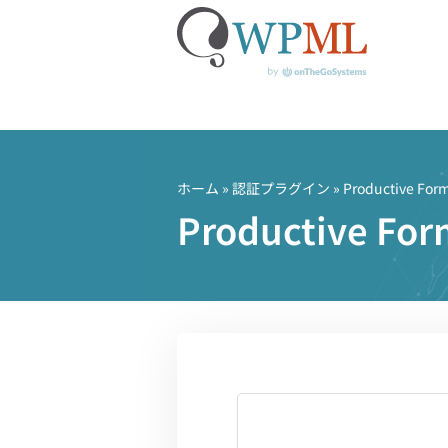
コ
ン
テ
ホーム
»
認証プラグイン
» Productive For
ン
Productive
ツ
へ
ス
キ
ッ
プ