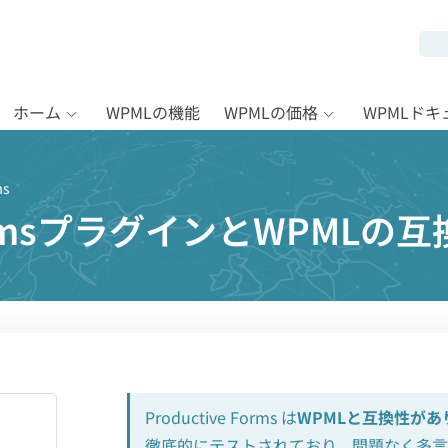
ホーム
WPMLの機能
WPMLの価格
WPMLド
ms
 FormsプラグインとWPMLの
Productive Forms は
WPMLと互換性があ
徹底的にテストされており、問題なく多