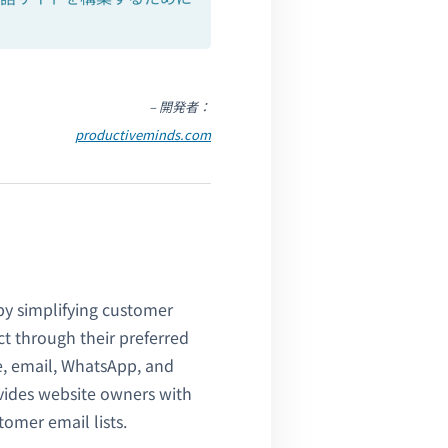
– 開発者：
productiveminds.com
by simplifying customer
ct through their preferred
e, email, WhatsApp, and
ovides website owners with
tomer email lists.