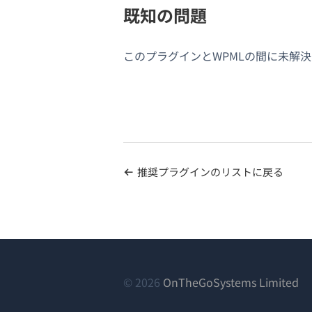
既知の問題
このプラグインとWPMLの間に未解
推奨プラグインのリストに戻る
（
© 2026
OnTheGoSystems Limited
し