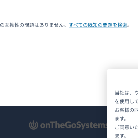
決の互換性の問題はありません。
すべての既知の問題を検索
。
当社は、
を使用し
お客様の
ます。
新
ご同意い
ます。