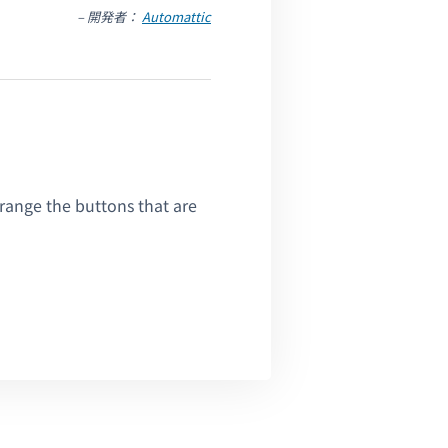
– 開発者：
Automattic
rrange the buttons that are