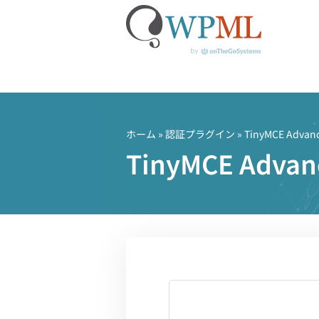
コ
ン
テ
ホーム
»
認証プラグイン
» TinyMCE Advan
ン
TinyMCE Ad
ツ
へ
ス
キ
ッ
プ