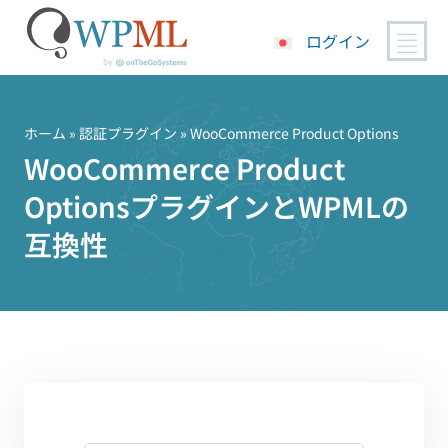
ログイン
コ
ン
テ
ホーム
»
認証プラグイン
» WooCommerce Product Options
ン
WooCommerce Product
ツ
OptionsプラグインとWPMLの
へ
ス
互換性
キ
ッ
プ