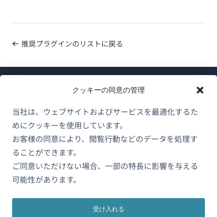
推奨プラグインのリストに戻る
クッキーの同意の管理
当社は、ウェブサイトおよびサービスを最適化するた
めにクッキーを使用しています。
WPMLについて
お客様の同意により、閲覧行動などのデータを処理す
GDPRおよびプライバシーポリシー
ることができます。
（新
ご同意いただけない場合、一部の特長に影響を与える
チームに参加
し
可能性があります。
（新
（新
（新
い
し
し
し
ウ
い
い
い
受け入れる