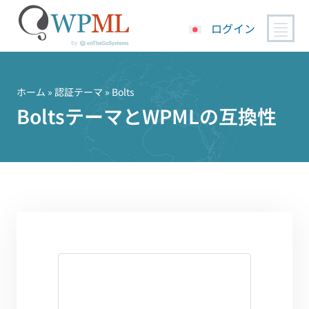
ログイン
コ
ン
テ
ホーム
»
認証テーマ
» Bolts
ン
BoltsテーマとWPMLの互換性
ツ
へ
ス
キ
ッ
プ