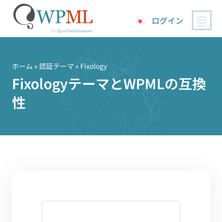
ログイン
コ
ン
テ
ホーム
»
認証テーマ
» Fixology
ン
FixologyテーマとWPMLの互換
ツ
性
へ
ス
キ
ッ
プ