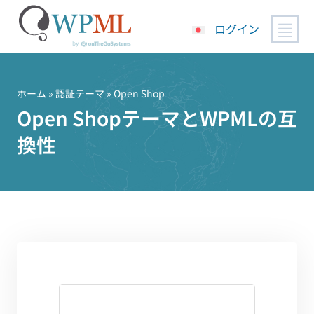
ログイン
コ
ン
テ
ホーム
»
認証テーマ
» Open Shop
ン
Open ShopテーマとWPMLの互
ツ
換性
へ
ス
キ
ッ
プ