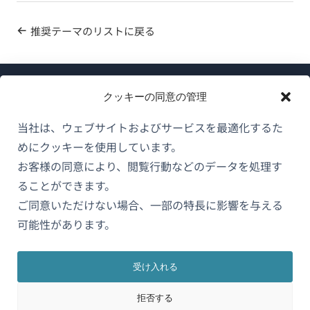
推奨テーマのリストに戻る
クッキーの同意の管理
当社は、ウェブサイトおよびサービスを最適化するた
めにクッキーを使用しています。
WPMLについて
お客様の同意により、閲覧行動などのデータを処理す
GDPRおよびプライバシーポリシー
ることができます。
ご同意いただけない場合、一部の特長に影響を与える
（新
チームに参加
可能性があります。
し
（新
（新
（新
い
し
し
し
ウ
い
い
い
受け入れる
日本語
ィ
ウ
ウ
ウ
拒否する
ン
ィ
ィ
ィ