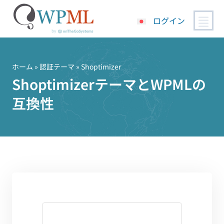
ログイン
コ
ン
テ
ホーム
»
認証テーマ
» Shoptimizer
ン
ShoptimizerテーマとWPMLの
ツ
互換性
へ
ス
キ
ッ
プ