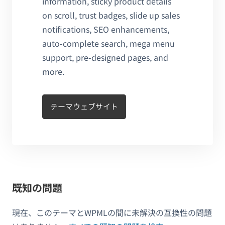
information, sticky product details
on scroll, trust badges, slide up sales
notifications, SEO enhancements,
auto-complete search, mega menu
support, pre-designed pages, and
more.
テーマウェブサイト
既知の問題
現在、このテーマとWPMLの間に未解決の互換性の問題