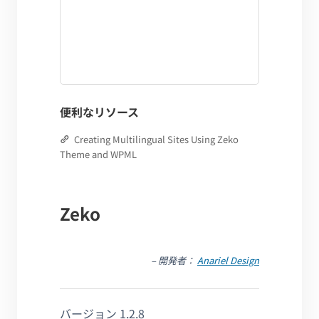
便利なリソース
Creating Multilingual Sites Using Zeko
Theme and WPML
Zeko
– 開発者：
Anariel Design
バージョン 1.2.8