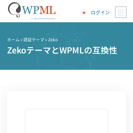
ログイン
コ
ン
テ
ホーム
»
認証テーマ
» Zeko
ン
ZekoテーマとWPMLの互換性
ツ
へ
ス
キ
ッ
プ