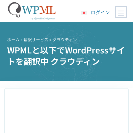
ログイン
コ
ン
テ
ホーム
»
翻訳サービス
» クラウディン
ン
WPMLと以下でWordPressサイ
ツ
トを翻訳中 クラウディン
へ
ス
キ
ッ
プ