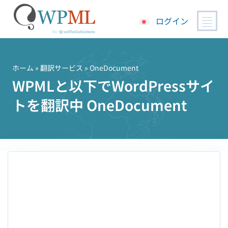
ログイン
コ
ン
テ
ホーム
»
翻訳サービス
» OneDocument
ン
WPMLと以下でWordPressサイ
ツ
トを翻訳中 OneDocument
へ
ス
キ
ッ
プ