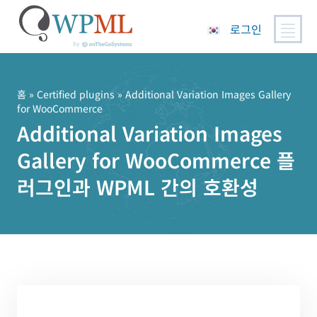
로그인
콘
텐
츠
홈
»
Certified plugins
» Additional Variation Images Gallery
for WooCommerce
로
Additional Variation Images
건
너
Gallery for WooCommerce 플
뛰
기
러그인과 WPML 간의 호환성