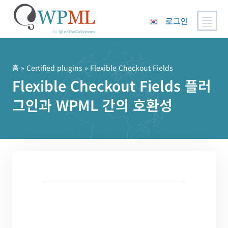
로그인
콘
텐
츠
홈
»
Certified plugins
» Flexible Checkout Fields
로
Flexible Checkout Fields 플러
건
그인과 WPML 간의 호환성
너
뛰
기