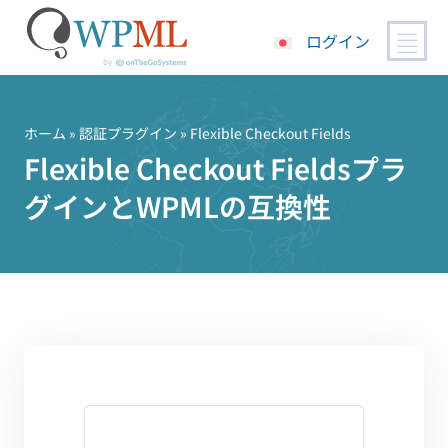
ログイン
コ
ン
テ
ホーム
»
認証プラグイン
» Flexible Checkout Fields
ン
Flexible Checkout Fieldsプラ
ツ
グインとWPMLの互換性
へ
ス
キ
ッ
プ