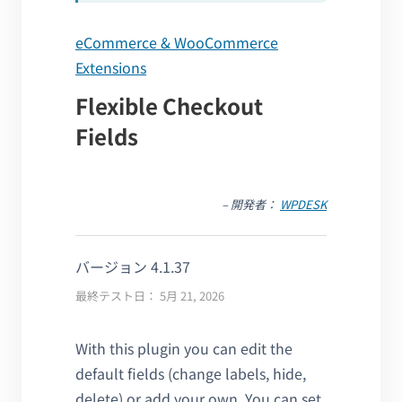
eCommerce & WooCommerce
Extensions
Flexible Checkout
Fields
– 開発者：
WPDESK
バージョン 4.1.37
最終テスト日： 5月 21, 2026
With this plugin you can edit the
default fields (change labels, hide,
delete) or add your own. You can set