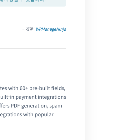
– 개발:
WPManageNinja
es with 60+ pre-built fields,
built-in payment integrations
offers PDF generation, spam
tegrations with popular