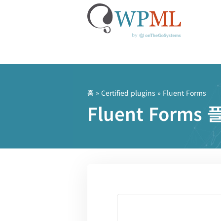
콘
텐
츠
홈
»
Certified plugins
» Fluent Forms
로
Fluent Form
건
너
뛰
기