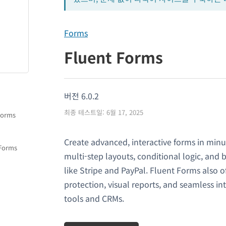
Forms
Fluent Forms
버전 6.0.2
최종 테스트일: 6월 17, 2025
Forms
Create advanced, interactive forms in minut
 Forms
multi-step layouts, conditional logic, and 
like Stripe and PayPal. Fluent Forms also 
protection, visual reports, and seamless in
tools and CRMs.