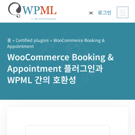
로그인
콘
텐
츠
홈
»
Certified plugins
» WooCommerce Booking &
Appointment
로
WooCommerce Booking &
건
너
Appointment 플러그인과
뛰
기
WPML 간의 호환성