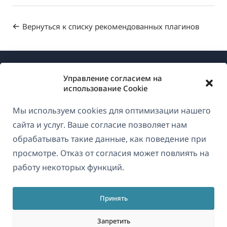
Вернуться к списку рекомендованных плагинов
Управление согласием на
использование Cookie
Мы используем cookies для оптимизации нашего
О WPML
сайта и услуг. Ваше согласие позволяет нам
GDPR и политика конфиденциальности
обрабатывать такие данные, как поведение при
просмотре. Отказ от согласия может повлиять на
(открывае
Присоединяйтесь к нашей команде
работу некоторых функций.
в
(открывается
(открывается
(открывается
новом
в
в
в
окне)
Принять
новом
новом
новом
Русский
окне)
окне)
окне)
Запретить