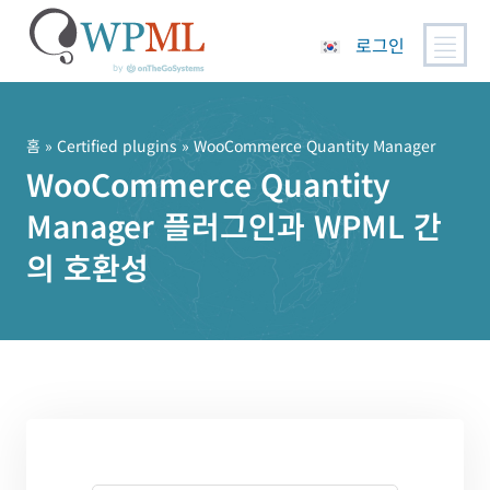
로그인
콘
텐
츠
홈
»
Certified plugins
» WooCommerce Quantity Manager
로
WooCommerce Quantity
건
Manager 플러그인과 WPML 간
너
뛰
의 호환성
기