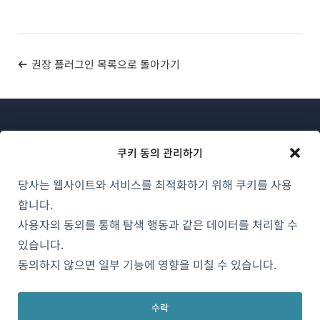
권장 플러그인 목록으로 돌아가기
쿠키 동의 관리하기
당사는 웹사이트와 서비스를 최적화하기 위해 쿠키를 사용
WPML 소개
합니다.
GDPR 및 개인정보 처리방침
사용자의 동의를 통해 탐색 행동과 같은 데이터를 처리할 수
(새
있습니다.
팀에 합류하기
창
동의하지 않으면 일부 기능에 영향을 미칠 수 있습니다.
(새
(새
(새
에
창
창
창
서
에
에
에
수락