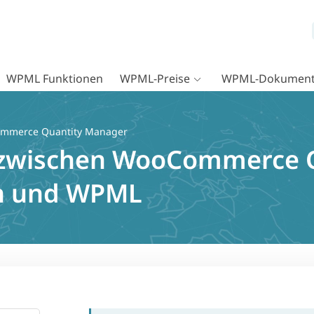
WPML Funktionen
WPML-Preise
WPML-Dokument
mmerce Quantity Manager
t zwischen WooCommerce 
n und WPML