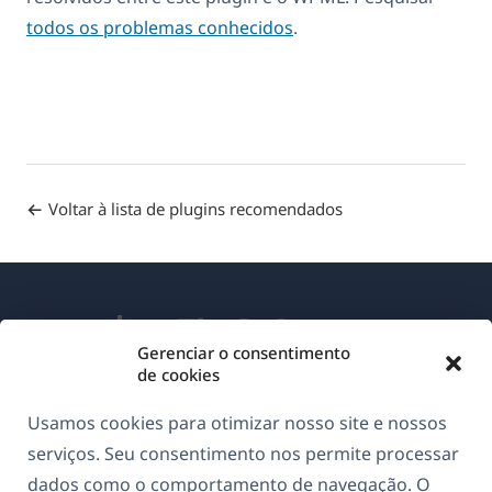
todos os problemas conhecidos
.
Voltar à lista de plugins recomendados
Gerenciar o consentimento
de cookies
Sobre o WPML
Usamos cookies para otimizar nosso site e nossos
GDPR & Política de Privacidade
serviços. Seu consentimento nos permite processar
dados como o comportamento de navegação. O
(abre
Junte-se à nossa equipe