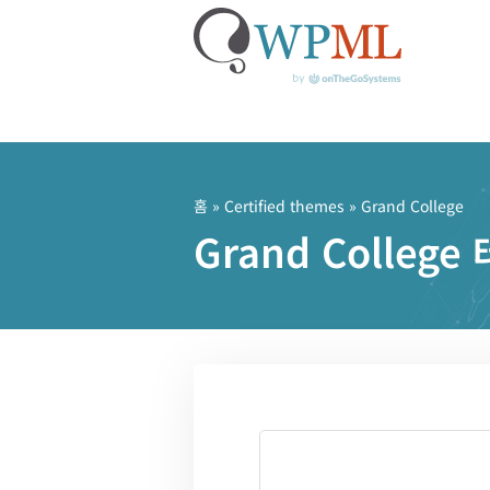
콘
텐
츠
홈
»
Certified themes
» Grand College
로
Grand Colle
건
너
뛰
기