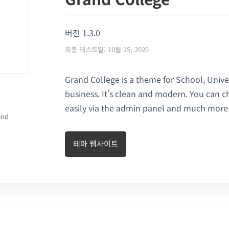
버전 1.3.0
최종 테스트일: 10월 15, 2020
Grand College is a theme for School, Univer
business. It’s clean and modern. You can 
easily via the admin panel and much more
and
테마 웹사이트