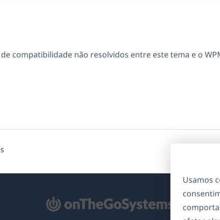
e compatibilidade não resolvidos entre este tema e o WP
os
Usamos co
consentim
bre
comporta
m