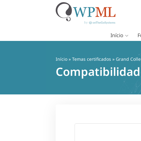
Início
F
Pular
para
o
Início
»
Temas certificados
» Grand Coll
conteúdo
Compatibilidad