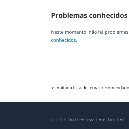
Problemas conhecidos
Neste momento, não há problemas d
conhecidos
.
Voltar à lista de temas recomendad
(a
© 2026
OnTheGoSystems Limited
e