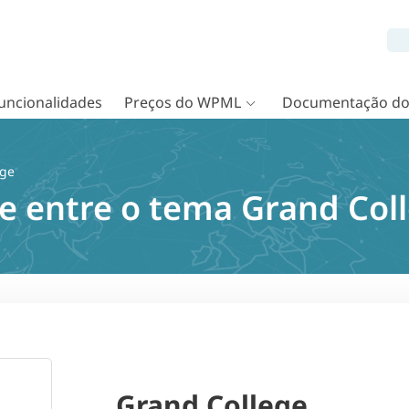
uncionalidades
Preços do WPML
Documentação d
ege
e entre o tema Grand Co
Grand College