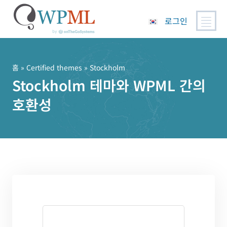
로그인
콘
텐
츠
홈
»
Certified themes
» Stockholm
로
Stockholm 테마와 WPML 간의
건
호환성
너
뛰
기