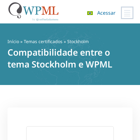
Acessar
Pular
para
o
Início
»
Temas certificados
» Stockholm
conteúdo
Compatibilidade entre o
tema Stockholm e WPML