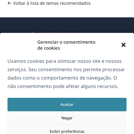
Voltar à lista de temas recomendados
Gerenciar o consentimento
de cookies
Sobre o WPML
Usamos cookies para otimizar nosso site e nossos
GDPR & Política de Privacidade
serviços. Seu consentimento nos permite processar
dados como o comportamento de navegação. O
(abre
Junte-se à nossa equipe
não consentimento pode afetar alguns recursos.
em
(abre
(abre
(abre
uma
em
em
em
nova
Aceitar
uma
uma
uma
Português
janela)
nova
nova
nova
Negar
janela)
janela)
janela)
(abre
© 2026
OnTheGoSystems Limited
Exibir preferências