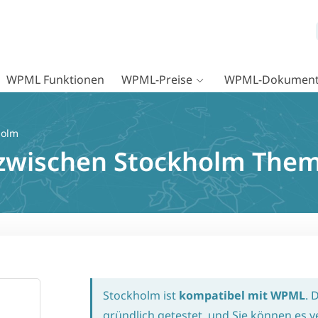
WPML Funktionen
WPML-Preise
WPML-Dokument
holm
t zwischen Stockholm Th
Stockholm ist
kompatibel mit WPML
. 
gründlich getestet, und Sie können es