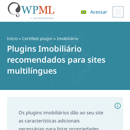
Acessar
Pular
para
o
Início
»
Certified plugin
» Imobiliário
conteúdo
Plugins Imobiliário
recomendados para sites
multilíngues
Os plugins imobiliários dão ao seu site
as características adicionais
necessárias para listar propriedades,