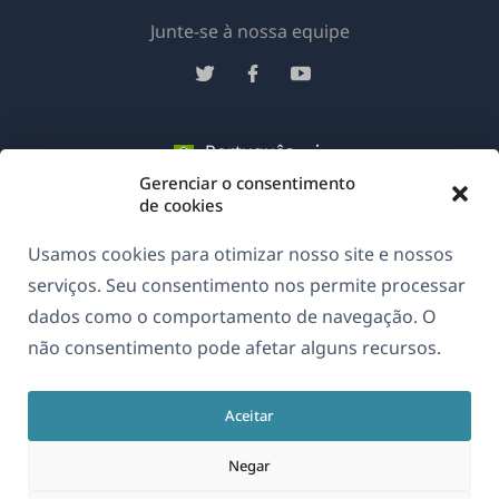
(abre
Junte-se à nossa equipe
em
(abre
(abre
(abre
uma
em
em
em
nova
uma
uma
uma
Português
janela)
nova
nova
nova
Gerenciar o consentimento
janela)
janela)
janela)
de cookies
(abre
© 2026
OnTheGoSystems Limited
em
Usamos cookies para otimizar nosso site e nossos
uma
serviços. Seu consentimento nos permite processar
nova
dados como o comportamento de navegação. O
janela)
não consentimento pode afetar alguns recursos.
Aceitar
Negar