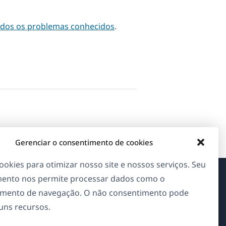
odos os problemas conhecidos
.
Gerenciar o consentimento de cookies
okies para otimizar nosso site e nossos serviços. Seu
ento nos permite processar dados como o
Sobre o WPML
mento de navegação. O não consentimento pode
guns recursos.
GDPR & Política de Privacidade
(abre
Junte-se à nossa equipe