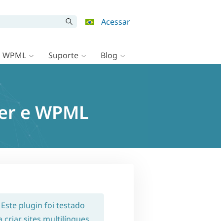
Acessar
o WPML
Suporte
Blog
ber e WPML
. Este plugin foi testado
criar sites multilíngues