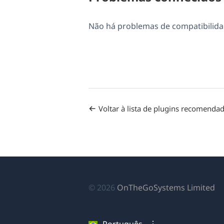
Não há problemas de compatibilida
Voltar à lista de plugins recomenda
(a
© 2026
OnTheGoSystems Limited
e
u