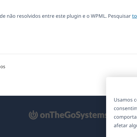
de não resolvidos entre este plugin e o WPML. Pesquisar
t
dos
Usamos co
consentim
bre
comporta
m
afetar al
ma