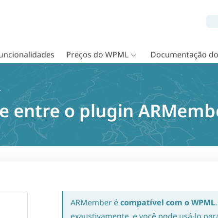
uncionalidades
Preços do WPML
Documentação d
r
de entre o plugin ARMem
ARMember é
compatível com o WPML
exaustivamente, e você pode usá-lo para 