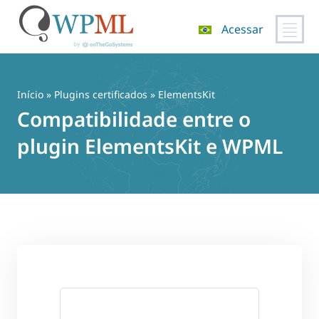
Acessar
Pular
para
o
Início
»
Plugins certificados
» ElementsKit
conteúdo
Compatibilidade entre o
plugin ElementsKit e WPML