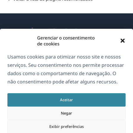
Gerenciar o consentimento
de cookies
Sobre o WPML
Usamos cookies para otimizar nosso site e nossos
GDPR & Política de Privacidade
serviços. Seu consentimento nos permite processar
dados como o comportamento de navegação. O
(abre
Junte-se à nossa equipe
não consentimento pode afetar alguns recursos.
em
(abre
(abre
(abre
uma
em
em
em
nova
Aceitar
uma
uma
uma
Português
janela)
nova
nova
nova
Negar
janela)
janela)
janela)
(abre
© 2026
OnTheGoSystems Limited
Exibir preferências
em