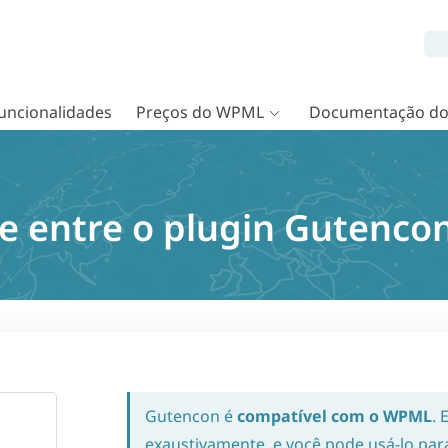
uncionalidades
Preços do WPML
Documentação d
e entre o plugin Gutenc
Gutencon é
compatível com o WPML
. 
exaustivamente, e você pode usá-lo para 