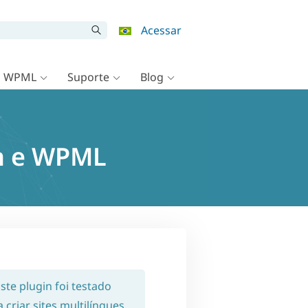
Acessar
o WPML
Suporte
Blog
on e WPML
Este plugin foi testado
criar sites multilíngues