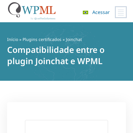
Acessar
Pular
para
o
Início
»
Plugins certificados
» Joinchat
conteúdo
Compatibilidade entre o
plugin Joinchat e WPML