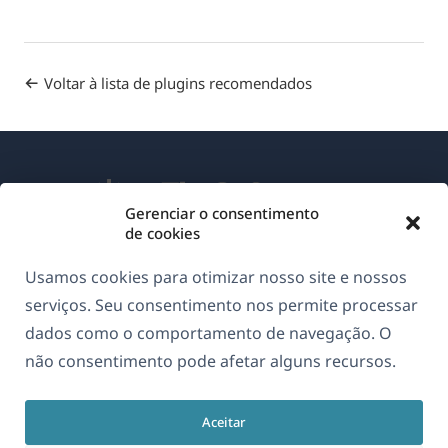
Voltar à lista de plugins recomendados
Gerenciar o consentimento
de cookies
Sobre o WPML
Usamos cookies para otimizar nosso site e nossos
GDPR & Política de Privacidade
serviços. Seu consentimento nos permite processar
dados como o comportamento de navegação. O
(abre
Junte-se à nossa equipe
não consentimento pode afetar alguns recursos.
em
(abre
(abre
(abre
uma
em
em
em
nova
Aceitar
uma
uma
uma
Português
janela)