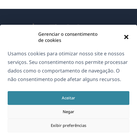
Gerenciar o consentimento
de cookies
Sobre o WPML
Usamos cookies para otimizar nosso site e nossos
GDPR & Política de Privacidade
serviços. Seu consentimento nos permite processar
dados como o comportamento de navegação. O
(abre
Junte-se à nossa equipe
não consentimento pode afetar alguns recursos.
em
(abre
(abre
(abre
uma
em
em
em
nova
Aceitar
uma
uma
uma
Português
janela)
nova
nova
nova
Negar
janela)
janela)
janela)
(abre
© 2026
OnTheGoSystems Limited
Exibir preferências
em