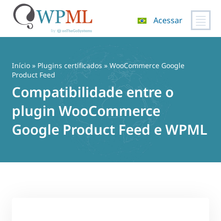
Acessar
Pular
para
o
Início
»
Plugins certificados
» WooCommerce Google
conteúdo
Product Feed
Compatibilidade entre o
plugin WooCommerce
Google Product Feed e WPML