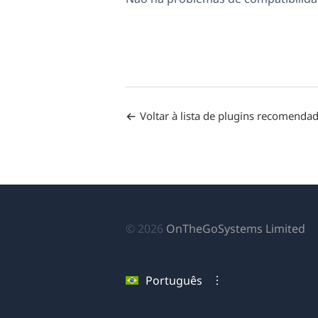
Voltar à lista de plugins recomenda
(a
© 2026
OnTheGoSystems Limited
e
u
Português
no
ja