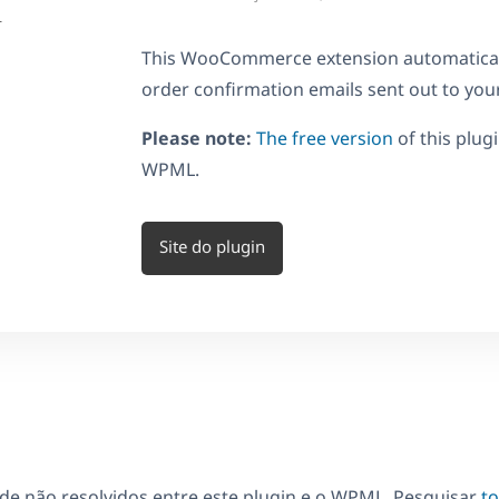
L
This WooCommerce extension automaticall
order confirmation emails sent out to you
Please note:
The free version
of this plug
WPML.
Site do plugin
de não resolvidos entre este plugin e o WPML. Pesquisar
t