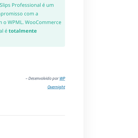
lips Professional é um
mpromisso com a
 com o WPML. WooCommerce
al é
totalmente
– Desenvolvido por
WP
Overnight