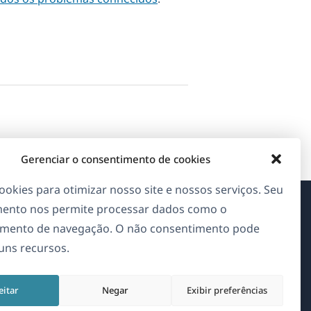
Gerenciar o consentimento de cookies
okies para otimizar nosso site e nossos serviços. Seu
ento nos permite processar dados como o
Sobre o WPML
mento de navegação. O não consentimento pode
guns recursos.
GDPR & Política de Privacidade
(abre
Junte-se à nossa equipe
eitar
Negar
Exibir preferências
em
(abre
(abre
(abre