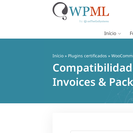
Início
F
Pular
para
o
Início
»
Plugins certificados
» WooCommerc
conteúdo
Compatibilida
Invoices & Pack