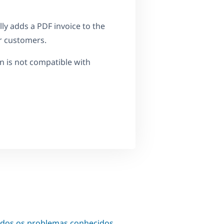
y adds a PDF invoice to the
r customers.
in is not compatible with
odos os problemas conhecidos
.