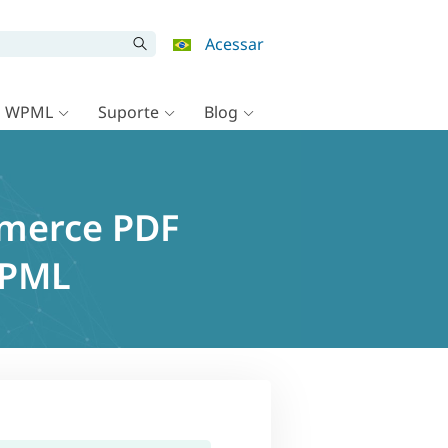
Acessar
o WPML
Suporte
Blog
mmerce PDF
WPML