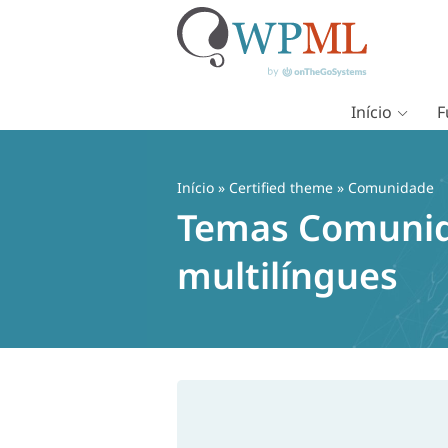
Início
F
Pular
para
o
Início
»
Certified theme
» Comunidade
conteúdo
Temas Comunid
multilíngues