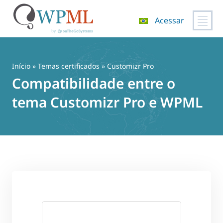
Acessar
Pular
para
o
Início
»
Temas certificados
» Customizr Pro
conteúdo
Compatibilidade entre o
tema Customizr Pro e WPML