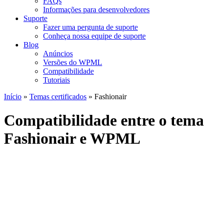
FAQs
Informações para desenvolvedores
Suporte
Fazer uma pergunta de suporte
Conheça nossa equipe de suporte
Blog
Anúncios
Versões do WPML
Compatibilidade
Tutoriais
Início
»
Temas certificados
» Fashionair
Compatibilidade entre o tema
Fashionair e WPML