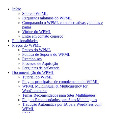
Início
Sobre o WPML
Requisitos mínimos do WPML
Comparando o WPML com alternativas gratuitas e
pagas
Vitrine do WPML
Entre em contato conosco
Funcionalidades
Preços do WPML
Preços do WPML
Política de Suporte do WPML
Reembolsos
Processo de Aquisição
Perguntas de pré-venda
Documentação do WPML
Tutorial do WPML
Plugins principais e de complemento do WPML
WPML Multilingual & Multicurrency for
WooCommerce
Temas Recomendados para Sites Multilíngues
Plugins Recomendados para Sites Multilíngues
Tradução Automática por IA para WordPress com
WPML