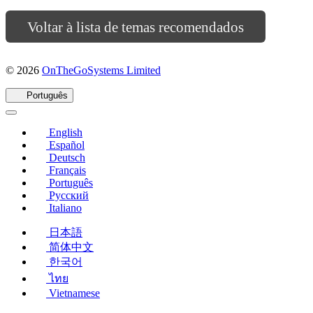
Voltar à lista de temas recomendados
(abre
© 2026
OnTheGoSystems Limited
em
uma
Português
nova
janela)
English
Español
Deutsch
Français
Português
Русский
Italiano
日本語
简体中文
한국어
ไทย
Vietnamese