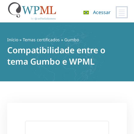
Acessar
Pular
para
o
Início
»
Temas certificados
» Gumbo
conteúdo
Compatibilidade entre o
tema Gumbo e WPML