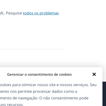
ML. Pesquise
todos os problemas
Gerenciar o consentimento de cookies
okies para otimizar nosso site e nossos serviços. Seu
ento nos permite processar dados como o
Sobre o WPML
mento de navegação. O não consentimento pode
guns recursos.
GDPR & Política de Privacidade