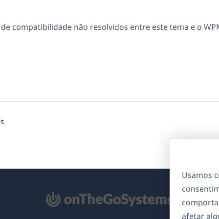
e compatibilidade não resolvidos entre este tema e o WP
os
Usamos co
consentim
bre
comporta
m
afetar al