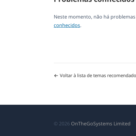
Neste momento, não há problemas d
conhecidos
.
Voltar à lista de temas recomendad
(a
© 2026
OnTheGoSystems Limited
e