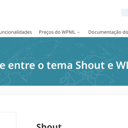
uncionalidades
Preços do WPML
Documentação d
e entre o tema Shout e 
Shout