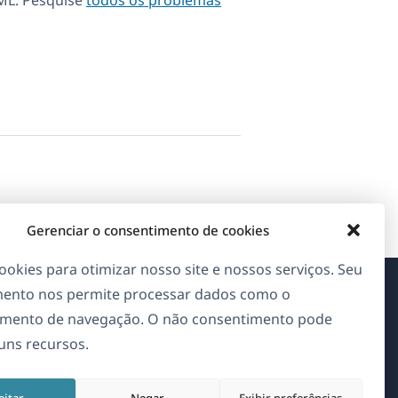
ML. Pesquise
todos os problemas
Gerenciar o consentimento de cookies
okies para otimizar nosso site e nossos serviços. Seu
ento nos permite processar dados como o
Sobre o WPML
mento de navegação. O não consentimento pode
guns recursos.
GDPR & Política de Privacidade
(abre
Junte-se à nossa equipe