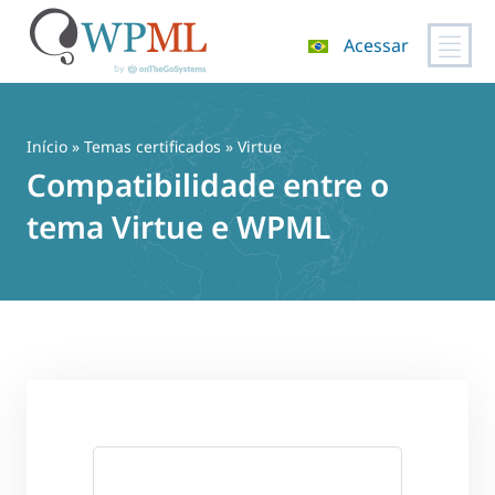
Acessar
Pular
para
o
Início
»
Temas certificados
» Virtue
conteúdo
Compatibilidade entre o
tema Virtue e WPML