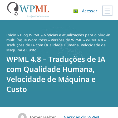
Acessar
Pular
para
o
Início
»
Blog WPML – Notícias e atualizações para o plug-in
conteúdo
multilíngue WordPress
»
Versões do WPML
» WPML 4.8 –
Traduções de IA com Qualidade Humana, Velocidade de
Máquina e Custo
WPML 4.8 – Traduções de IA
com Qualidade Humana,
Velocidade de Máquina e
Custo
Tomer Helzer
Versões do WPML