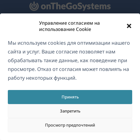
Управление согласием на
О WPML
использование Cookie
GDPR и политика конфиденциальности
Мы используем cookies для оптимизации нашего
(открывае
Присоединяйтесь к нашей команде
сайта и услуг. Ваше согласие позволяет нам
в
обрабатывать такие данные, как поведение при
(открывается
(открывается
(открывается
новом
просмотре. Отказ от согласия может повлиять на
в
в
в
окне)
работу некоторых функций.
новом
новом
новом
Русский
окне)
окне)
окне)
Принять
(открываетс
© 2026
OnTheGoSystems Limited
в
Запретить
новом
Просмотр предпочтений
окне)