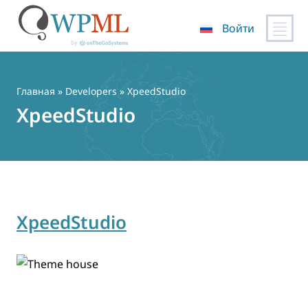
Войти
Перейти
к
содержимому
Главная
» Developers » XpeedStudio
XpeedStudio
XpeedStudio