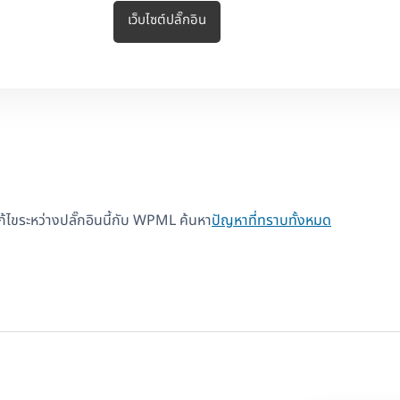
เว็บไซต์ปลั๊กอิน
แก้ไขระหว่างปลั๊กอินนี้กับ WPML ค้นหา
ปัญหาที่ทราบทั้งหมด