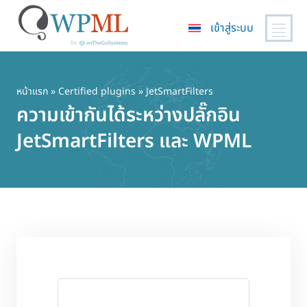
เข้าสู่ระบบ
ข้าม
ไป
ยัง
หน้าแรก
»
Certified plugins
» JetSmartFilters
เนื้อหา
ความเข้ากันได้ระหว่างปลั๊กอิน
หลัก
JetSmartFilters และ WPML