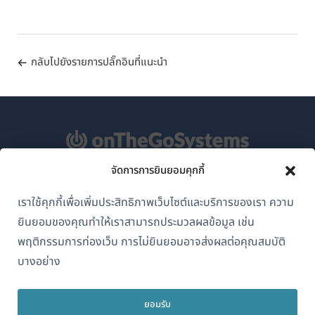
กลับไปยังรายการปลั๊กอินที่แนะนำ
จัดการการยินยอมคุกกี้
เกี่ยวกับ WPML
เราใช้คุกกี้เพื่อเพิ่มประสิทธิภาพเว็บไซต์และบริการของเรา ความ
GDPR และนโยบายความเป็นส่วนตัว
ยินยอมของคุณทำให้เราสามารถประมวลผลข้อมูล เช่น
(เปิด
เข้าร่วมทีมของเรา
พฤติกรรมการท่องเว็บ การไม่ยินยอมอาจส่งผลต่อคุณสมบัติ
ใน
บางอย่าง
(เปิด
(เปิด
(เปิด
หน้าต่าง
ใน
ใน
ใน
ใหม่)
หน้าต่าง
หน้าต่าง
หน้าต่าง
ยอมรับ