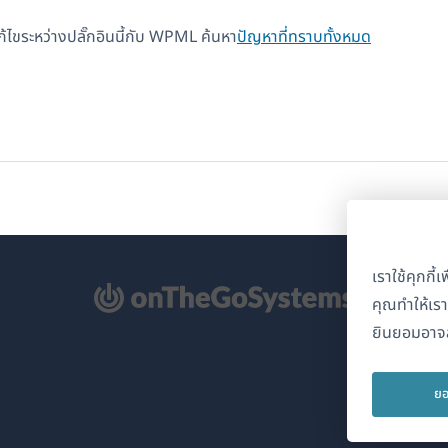
แก้ไขระหว่างปลั๊กอินนี้กับ WPML ค้นหา
ปัญหาที่ทราบทั้งหมด
เราใช้คุกกี
ิด
คุณทำให้เร
ยินยอมอาจส
้าต่าง
่)
ยอ