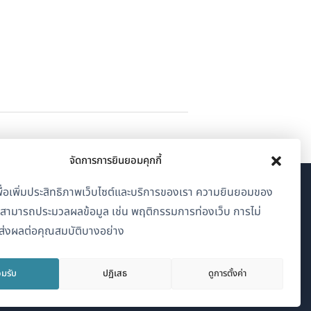
จัดการการยินยอมคุกกี้
้เพื่อเพิ่มประสิทธิภาพเว็บไซต์และบริการของเรา ความยินยอมของ
เกี่ยวกับ WPML
าสามารถประมวลผลข้อมูล เช่น พฤติกรรมการท่องเว็บ การไม่
GDPR และนโยบายความเป็นส่วนตัว
่งผลต่อคุณสมบัติบางอย่าง
(เปิด
เข้าร่วมทีมของเรา
ใน
มรับ
ปฏิเสธ
ดูการตั้งค่า
(เปิด
(เปิด
(เปิด
หน้าต่าง
ใน
ใน
ใน